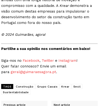
ambas com uma longa história de inovação e
compromisso com a qualidade. A
Krear
demonstra a
visão comum destas empresas para impulsionar o
desenvolvimento do setor da construção tanto em
Portugal como fora do nosso país.
© 2024 Guimarães, agora!
Guimarães, agora!
Partilhe a sua opinião nos comentários em baixo!
SUBSCREVA JÁ!
Siga-nos no
Facebook
,
Twitter
e
Instagram
!
Quer falar connosco? Envie um email
para
geral@guimaraesagora.pt
.
Institucional
TAGS
Construção
Grupo Casais
Krear
Secil
Artigos
Sustentabilidade
Edição Digital
Previous article
Next article
Europa