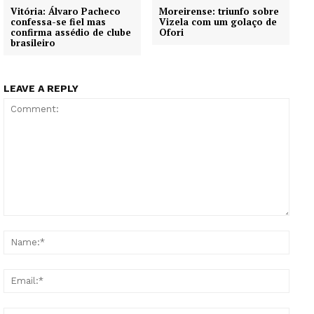
Vitória: Álvaro Pacheco
Moreirense: triunfo sobre
Grande Entrevista
confessa-se fiel mas
Vizela com um golaço de
confirma assédio de clube
Ofori
Publicidade
brasileiro
Quero ser Assinante
LEAVE A REPLY
Comment:
Name
Email