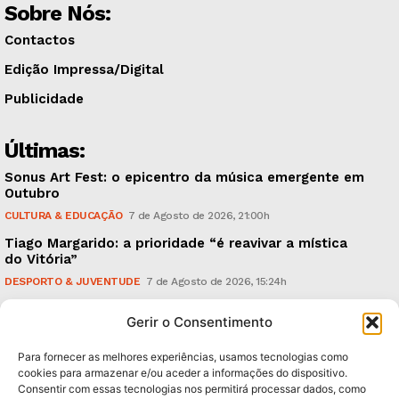
Sobre Nós:
Contactos
Edição Impressa/Digital
Publicidade
Últimas:
Sonus Art Fest: o epicentro da música emergente em
Outubro
CULTURA & EDUCAÇÃO
7 de Agosto de 2026, 21:00h
Tiago Margarido: a prioridade “é reavivar a mística
do Vitória”
DESPORTO & JUVENTUDE
7 de Agosto de 2026, 15:24h
Cheias: rede inteligente de sensores monitoriza
Gerir o Consentimento
caudais e antecipa situações de risco
AMBIENTE
7 de Agosto de 2026, 12:19h
Para fornecer as melhores experiências, usamos tecnologias como
cookies para armazenar e/ou aceder a informações do dispositivo.
Consentir com essas tecnologias nos permitirá processar dados, como
Subscreva Newsletter: