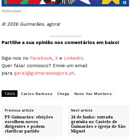
Publicidade
© 2026 Guimarães, agora!
Partilhe a sua opinião nos comentários em baixo!
Siga-nos no
Facebook
,
X
e
LinkedIn
.
Quer falar connosco? Envie um email
para
geral@guimaraesagora.pt
.
TAGS
Carlos Barbosa
Chega
Nuno Vaz Monteiro
Previous article
Next article
PS Guimarães: eleições
24 de Junho: entrada
escolhem novos
gratuita no Castelo de
dirigentes e podem
Guimarães e igreja de São
clarificar partido
Miguel