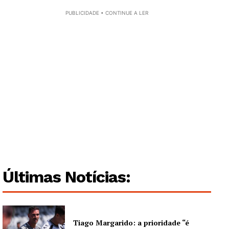
PUBLICIDADE • CONTINUE A LER
Guimarães, agora!
SUBSCREVA JÁ!
Institucional
Últimas Notícias:
Artigos
Edição Digital
Europa
Tiago Margarido: a prioridade “é
Grande Entrevista