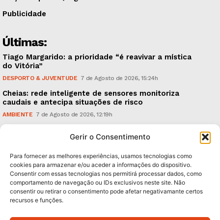
Publicidade
Últimas:
Tiago Margarido: a prioridade “é reavivar a mística
do Vitória”
DESPORTO & JUVENTUDE
7 de Agosto de 2026, 15:24h
Cheias: rede inteligente de sensores monitoriza
caudais e antecipa situações de risco
AMBIENTE
7 de Agosto de 2026, 12:19h
Espaço Guimarães: ‘The Golden Ibérica Burger’
Gerir o Consentimento
começa hoje
TURISMO & GASTRONOMIA
6 de Agosto de 2026, 21:00h
Para fornecer as melhores experiências, usamos tecnologias como
cookies para armazenar e/ou aceder a informações do dispositivo.
Consentir com essas tecnologias nos permitirá processar dados, como
Subscreva Newsletter:
comportamento de navegação ou IDs exclusivos neste site. Não
consentir ou retirar o consentimento pode afetar negativamante certos
recursos e funções.