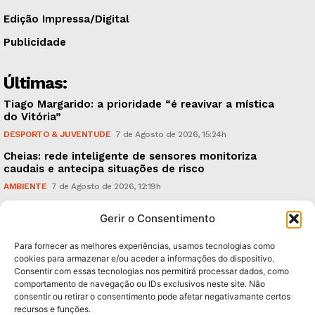
Edição Impressa/Digital
Publicidade
Últimas:
Tiago Margarido: a prioridade “é reavivar a mística
do Vitória”
DESPORTO & JUVENTUDE
7 de Agosto de 2026, 15:24h
Cheias: rede inteligente de sensores monitoriza
caudais e antecipa situações de risco
AMBIENTE
7 de Agosto de 2026, 12:19h
Espaço Guimarães: ‘The Golden Ibérica Burger’
Gerir o Consentimento
começa hoje
TURISMO & GASTRONOMIA
6 de Agosto de 2026, 21:00h
Para fornecer as melhores experiências, usamos tecnologias como
cookies para armazenar e/ou aceder a informações do dispositivo.
Consentir com essas tecnologias nos permitirá processar dados, como
Subscreva Newsletter:
comportamento de navegação ou IDs exclusivos neste site. Não
consentir ou retirar o consentimento pode afetar negativamante certos
recursos e funções.