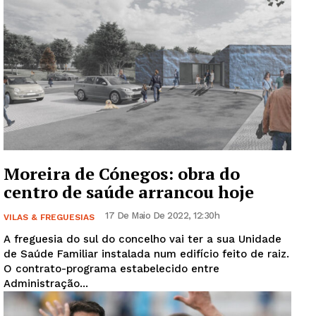
Guimarães, agora!
SUBSCREVA JÁ!
Moreira de Cónegos: obra do
centro de saúde arrancou hoje
17 De Maio De 2022, 12:30h
Institucional
VILAS & FREGUESIAS
A freguesia do sul do concelho vai ter a sua Unidade
de Saúde Familiar instalada num edifício feito de raiz.
Artigos
O contrato-programa estabelecido entre
Edição Digital
Administração...
Europa