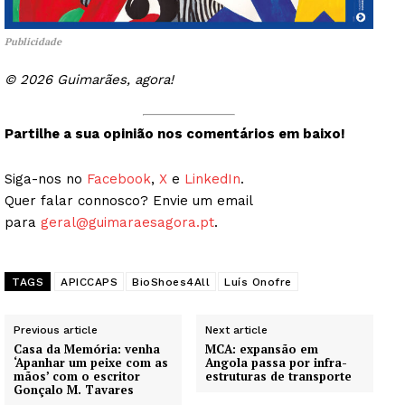
Publicidade
Publicidade
Quero ser Assinante
© 2026 Guimarães, agora!
Partilhe a sua opinião nos comentários em baixo!
Siga-nos no
Facebook
,
X
e
LinkedIn
.
Quer falar connosco? Envie um email
para
geral@guimaraesagora.pt
.
TAGS
APICCAPS
BioShoes4All
Luís Onofre
Previous article
Next article
Casa da Memória: venha
MCA: expansão em
‘Apanhar um peixe com as
Angola passa por infra-
mãos’ com o escritor
estruturas de transporte
Gonçalo M. Tavares