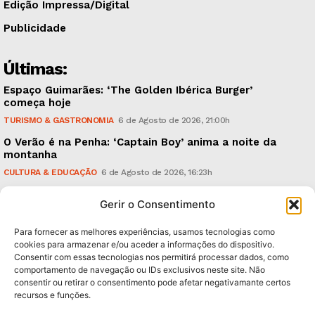
Edição Impressa/Digital
Publicidade
Últimas:
Espaço Guimarães: ‘The Golden Ibérica Burger’
começa hoje
TURISMO & GASTRONOMIA
6 de Agosto de 2026, 21:00h
O Verão é na Penha: ‘Captain Boy’ anima a noite da
montanha
CULTURA & EDUCAÇÃO
6 de Agosto de 2026, 16:23h
900 anos: “Nada do que vinha de trás foi colocado
Gerir o Consentimento
em causa”, garante Ricardo Araújo
POLÍTICA
6 de Agosto de 2026, 13:03h
Para fornecer as melhores experiências, usamos tecnologias como
cookies para armazenar e/ou aceder a informações do dispositivo.
Consentir com essas tecnologias nos permitirá processar dados, como
Subscreva Newsletter:
comportamento de navegação ou IDs exclusivos neste site. Não
consentir ou retirar o consentimento pode afetar negativamante certos
recursos e funções.