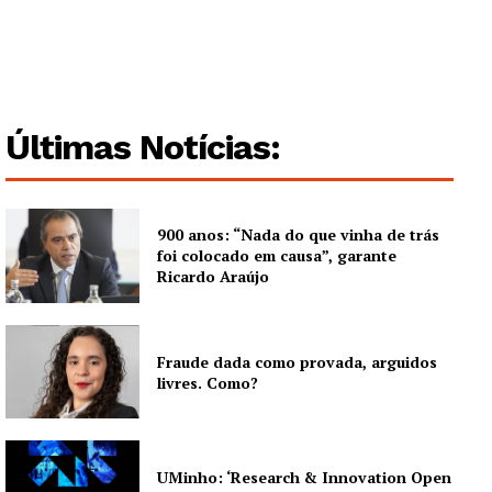
Edição Digital
Europa
Grande Entrevista
Publicidade
Últimas Notícias:
Quero ser Assinante
900 anos: “Nada do que vinha de trás
foi colocado em causa”, garante
Ricardo Araújo
Fraude dada como provada, arguidos
livres. Como?
UMinho: ‘Research & Innovation Open