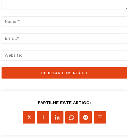
Comment:
Name
Email
Websi
PARTILHE ESTE ARTIGO: