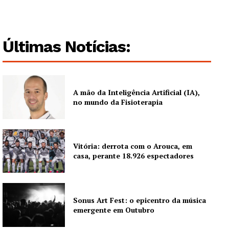
Guimarães, agora!
SUBSCREVA JÁ!
Últimas Notícias:
Institucional
A mão da Inteligência Artificial (IA),
no mundo da Fisioterapia
Artigos
Edição Digital
Europa
Vitória: derrota com o Arouca, em
Grande Entrevista
casa, perante 18.926 espectadores
Publicidade
Quero ser Assinante
Sonus Art Fest: o epicentro da música
emergente em Outubro