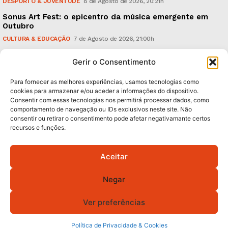
DESPORTO & JUVENTUDE
8 de Agosto de 2026, 20:21h
Sonus Art Fest: o epicentro da música emergente em
Outubro
CULTURA & EDUCAÇÃO
7 de Agosto de 2026, 21:00h
Tiago Margarido: a prioridade “é reavivar a mística
Gerir o Consentimento
do Vitória”
DESPORTO & JUVENTUDE
7 de Agosto de 2026, 15:24h
Para fornecer as melhores experiências, usamos tecnologias como
cookies para armazenar e/ou aceder a informações do dispositivo.
Consentir com essas tecnologias nos permitirá processar dados, como
Subscreva Newsletter:
comportamento de navegação ou IDs exclusivos neste site. Não
consentir ou retirar o consentimento pode afetar negativamante certos
recursos e funções.
Aceitar
QUERO ADERIR
Negar
Li e aceito a
Política de Privacidade
.
Ver preferências
Política de Privacidade & Cookies
© 2026 GA! Todos os direitos reservados.