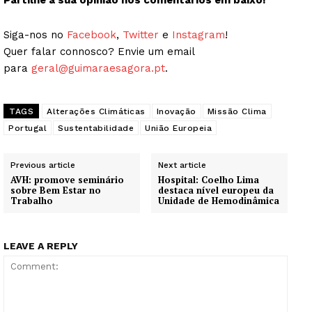
Partilhe a sua opinião nos comentários em baixo!
Siga-nos no
Facebook
,
Twitter
e
Instagram
!
Quer falar connosco? Envie um email
para
geral@guimaraesagora.pt
.
TAGS
Alterações Climáticas
Inovação
Missão Clima
Portugal
Sustentabilidade
União Europeia
Previous article
Next article
AVH: promove seminário
Hospital: Coelho Lima
sobre Bem Estar no
destaca nível europeu da
Trabalho
Unidade de Hemodinâmica
LEAVE A REPLY