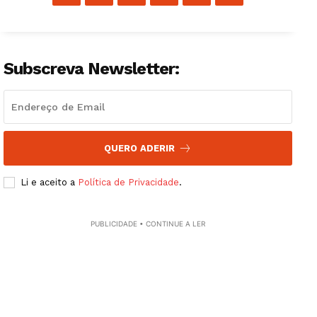
Guimarães, agora!
Subscreva Newsletter:
SUBSCREVA JÁ!
QUERO ADERIR
Institucional
Li e aceito a
Política de Privacidade
.
Artigos
Edição Digital
PUBLICIDADE • CONTINUE A LER
Europa
Grande Entrevista
Publicidade
Quero ser Assinante