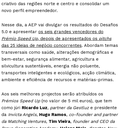
criativo das regiões norte e centro e consolidar um
novo perfil empreendedor.
Nesse dia, a AEP vai divulgar os resultados do Desafios
5.0 e apresentar
os seis grandes vencedores do
Prémio Speed Up
, depois de apresentados os
pitchs
das 25 ideias de negócio concorrentes
. Abordam temas
transversais como saúde, alterações demográficas e
bem-estar, segurança alimentar, agricultura e
silvicultura sustentáveis, energia não poluente,
transportes inteligentes e ecológicos, acção climática,
ambiente e eficiência de recursos e matérias-primas.
Aos seis melhores projectos serão atribuídos os
Prémios Speed Up
(no valor de 5 mil euros), que tem
como júri
Ricardo Luz
,
partner da Gestluz
e presidente
da
Invicta Angels
,
Hugo Ramos
,
co-founder and partner
da Matching Ventures
,
Tim Vieira
,
founder and CEO da