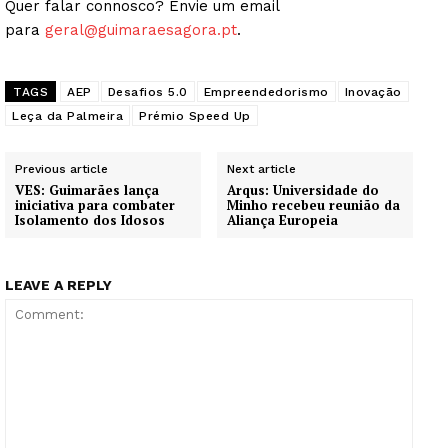
Quer falar connosco? Envie um email
para
geral@guimaraesagora.pt
.
TAGS
AEP
Desafios 5.0
Empreendedorismo
Inovação
Leça da Palmeira
Prémio Speed Up
Previous article
Next article
VES: Guimarães lança
Arqus: Universidade do
iniciativa para combater
Minho recebeu reunião da
Isolamento dos Idosos
Aliança Europeia
LEAVE A REPLY