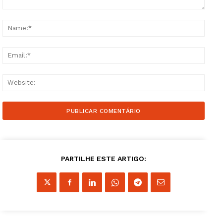
Comment:
Name
Email
Websi
PARTILHE ESTE ARTIGO: