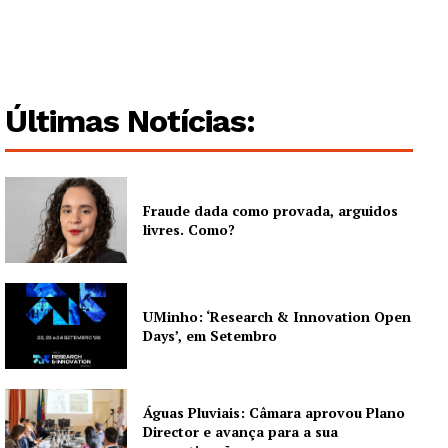
Guimarães, agora!
SUBSCREVA JÁ!
Últimas Notícias:
Institucional
Fraude dada como provada, arguidos
Artigos
livres. Como?
Edição Digital
Europa
Grande Entrevista
UMinho: ‘Research & Innovation Open
Days’, em Setembro
Publicidade
Quero ser Assinante
Águas Pluviais: Câmara aprovou Plano
Director e avança para a sua