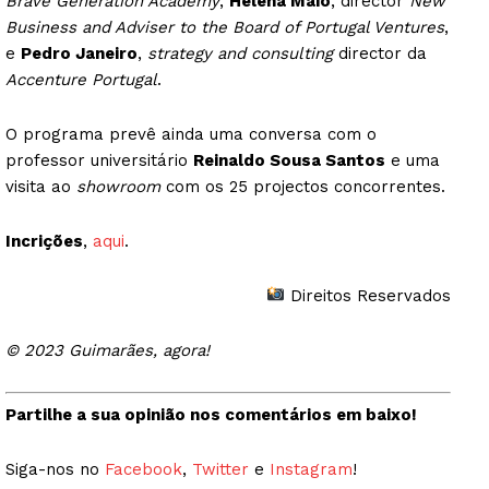
Brave Generation Academy
,
Helena Maio
, director
New
Business and Adviser to the Board of Portugal Ventures
,
e
Pedro Janeiro
,
strategy and consulting
director da
Accenture Portugal
.
O programa prevê ainda uma conversa com o
professor universitário
Reinaldo Sousa Santos
e uma
visita ao
showroom
com os 25 projectos concorrentes.
Incrições
,
aqui
.
Direitos Reservados
© 2023 Guimarães, agora!
Partilhe a sua opinião nos comentários em baixo!
Siga-nos no
Facebook
,
Twitter
e
Instagram
!