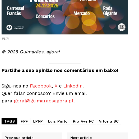
PUB
© 2025 Guimarães, agora!
Partilhe a sua opinião nos comentários em baixo!
Siga-nos no
Facebook
,
X
e
LinkedIn
.
Quer falar connosco? Envie um email
para
geral@guimaraesagora.pt
.
TAGS
FPF
LPFP
Luís Pinto
Rio Ave FC
Vitória SC
Previous article
Next article