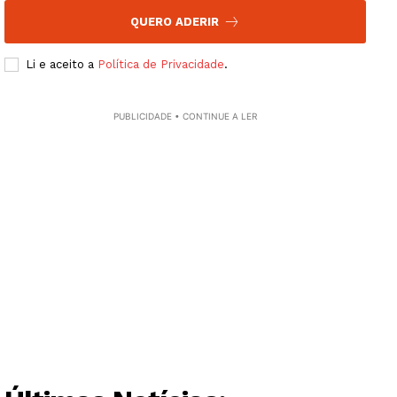
SUBSCREVA JÁ!
QUERO ADERIR
Li e aceito a
Política de Privacidade
.
Institucional
PUBLICIDADE • CONTINUE A LER
Artigos
Edição Digital
Europa
Grande Entrevista
Publicidade
Quero ser Assinante