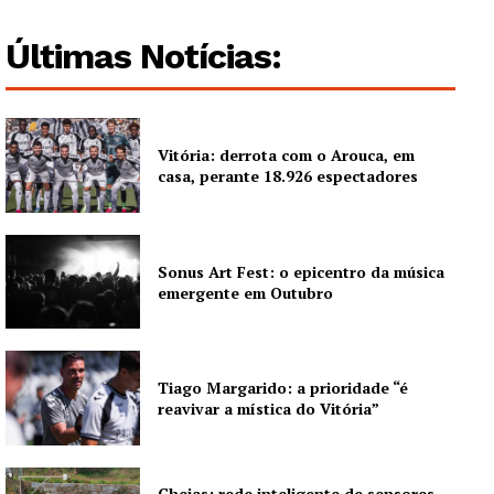
Edição Digital
Europa
Últimas Notícias:
Grande Entrevista
Publicidade
Quero ser Assinante
Vitória: derrota com o Arouca, em
casa, perante 18.926 espectadores
Sonus Art Fest: o epicentro da música
emergente em Outubro
Tiago Margarido: a prioridade “é
reavivar a mística do Vitória”
Cheias: rede inteligente de sensores