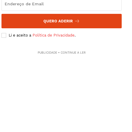
QUERO ADERIR
Li e aceito a
Política de Privacidade
.
PUBLICIDADE • CONTINUE A LER
Guimarães, agora!
SUBSCREVA JÁ!
Institucional
Artigos