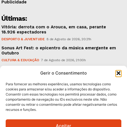
Publicidade
Últimas:
Vitória: derrota com o Arouca, em casa, perante
18.926 espectadores
DESPORTO & JUVENTUDE
8 de Agosto de 2026, 20:21h
Sonus Art Fest: o epicentro da música emergente em
Outubro
CULTURA & EDUCAÇÃO
7 de Agosto de 2026, 21:00h
Tiago Margarido: a prioridade “é reavivar a mística
Gerir o Consentimento
do Vitória”
DESPORTO & JUVENTUDE
7 de Agosto de 2026, 15:24h
Para fornecer as melhores experiências, usamos tecnologias como
cookies para armazenar e/ou aceder a informações do dispositivo.
Consentir com essas tecnologias nos permitirá processar dados, como
Subscreva Newsletter:
comportamento de navegação ou IDs exclusivos neste site. Não
consentir ou retirar o consentimento pode afetar negativamante certos
recursos e funções.
Aceitar