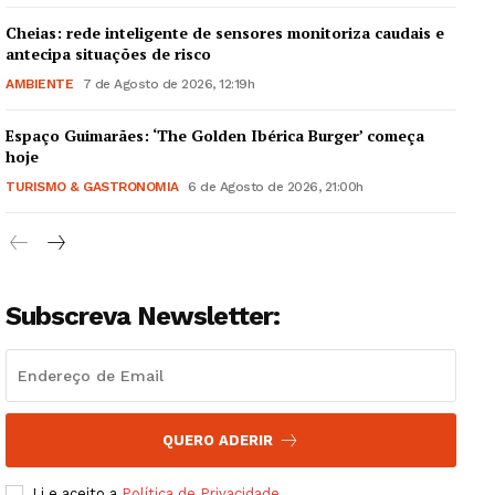
Cheias: rede inteligente de sensores monitoriza caudais e
antecipa situações de risco
AMBIENTE
7 de Agosto de 2026, 12:19h
Espaço Guimarães: ‘The Golden Ibérica Burger’ começa
Guimarães, agora!
hoje
TURISMO & GASTRONOMIA
6 de Agosto de 2026, 21:00h
SUBSCREVA JÁ!
Subscreva Newsletter:
Institucional
Artigos
Edição Digital
Europa
QUERO ADERIR
Grande Entrevista
Li e aceito a
Política de Privacidade
.