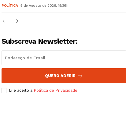
POLÍTICA
5 de Agosto de 2026, 15:36h
Artigos
Edição Digital
Europa
Grande Entrevista
Subscreva Newsletter:
Publicidade
Quero ser Assinante
QUERO ADERIR
Li e aceito a
Política de Privacidade
.