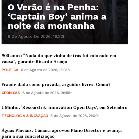
O Verão é na Penha:
‘Captain Boy’ anima a
noite da montanha
6 De Agosto De 2026, 16:23h
900 anos: “Nada do que vinha de trás foi colocado em
causa”, garante Ricardo Araújo
POLÍTICA
6 de Agosto de 2026, 13:03h
Guimarães, agora!
Fraude dada como provada, arguidos livres. Como?
CRÓNICAS
6 de Agosto de 2026, 09:58h
SUBSCREVA JÁ!
UMinho: ‘Research & Innovation Open Days’, em Setembro
TECNOLOGIA & INOVAÇÃO
5 de Agosto de 2026, 21:00h
Águas Pluviais: Câmara aprovou Plano Director e avança
Institucional
para a sua concretização