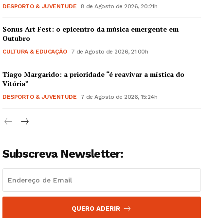
DESPORTO & JUVENTUDE
8 de Agosto de 2026, 20:21h
Sonus Art Fest: o epicentro da música emergente em
Outubro
CULTURA & EDUCAÇÃO
7 de Agosto de 2026, 21:00h
Guimarães, agora!
Tiago Margarido: a prioridade “é reavivar a mística do
Vitória”
SUBSCREVA JÁ!
DESPORTO & JUVENTUDE
7 de Agosto de 2026, 15:24h
Institucional
Subscreva Newsletter:
Artigos
Edição Digital
Europa
QUERO ADERIR
Grande Entrevista