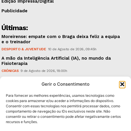
Edição Impressa/Digital
Publicidade
Últimas:
Moreirense: empate com o Braga deixa feliz a equipa
e o treinador
DESPORTO & JUVENTUDE
10 de Agosto de 2026, 09:45h
A mão da Inteligência Artificial (IA), no mundo da
Fisioterapia
CRÓNICAS
9 de Agosto de 2026, 18:00h
Vitória: derrota com o Arouca, em casa, perante
Gerir o Consentimento
18.926 espectadores
DESPORTO & JUVENTUDE
8 de Agosto de 2026, 20:21h
Para fornecer as melhores experiências, usamos tecnologias como
cookies para armazenar e/ou aceder a informações do dispositivo.
Consentir com essas tecnologias nos permitirá processar dados, como
Subscreva Newsletter:
comportamento de navegação ou IDs exclusivos neste site. Não
consentir ou retirar o consentimento pode afetar negativamante certos
recursos e funções.