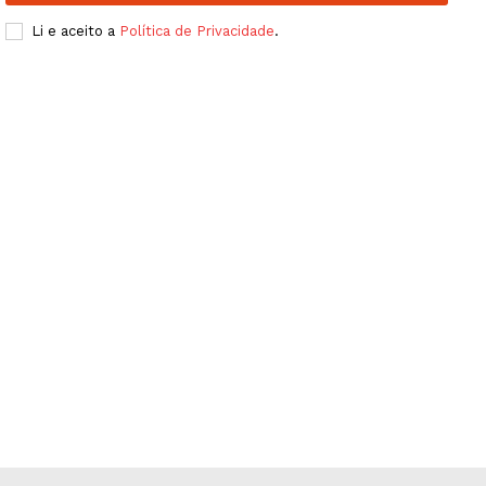
Publicidade
Li e aceito a
Política de Privacidade
.
Quero ser Assinante