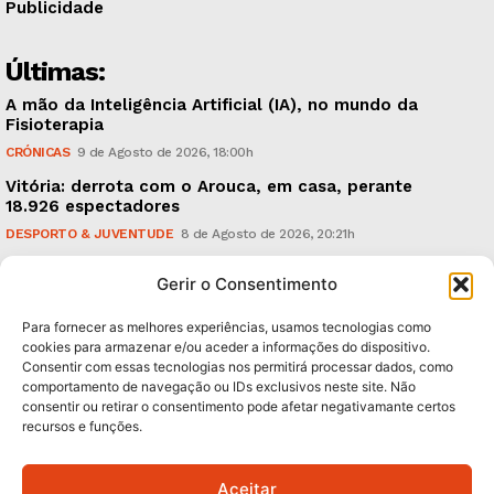
Publicidade
Últimas:
A mão da Inteligência Artificial (IA), no mundo da
Fisioterapia
CRÓNICAS
9 de Agosto de 2026, 18:00h
Vitória: derrota com o Arouca, em casa, perante
18.926 espectadores
DESPORTO & JUVENTUDE
8 de Agosto de 2026, 20:21h
Sonus Art Fest: o epicentro da música emergente em
Gerir o Consentimento
Outubro
CULTURA & EDUCAÇÃO
7 de Agosto de 2026, 21:00h
Para fornecer as melhores experiências, usamos tecnologias como
cookies para armazenar e/ou aceder a informações do dispositivo.
Consentir com essas tecnologias nos permitirá processar dados, como
Subscreva Newsletter:
comportamento de navegação ou IDs exclusivos neste site. Não
consentir ou retirar o consentimento pode afetar negativamante certos
recursos e funções.
Aceitar