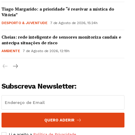
Tiago Margarido: a prioridade “é reavivar a mística do
Vitória”
DESPORTO & JUVENTUDE
7 de Agosto de 2026, 15:24h
Cheias: rede inteligente de sensores monitoriza caudais e
Guimarães, agora!
antecipa situações de risco
AMBIENTE
7 de Agosto de 2026, 12:19h
SUBSCREVA JÁ!
Subscreva Newsletter:
Institucional
Artigos
Edição Digital
Europa
QUERO ADERIR
Grande Entrevista
Li e aceito a
Política de Privacidade
.