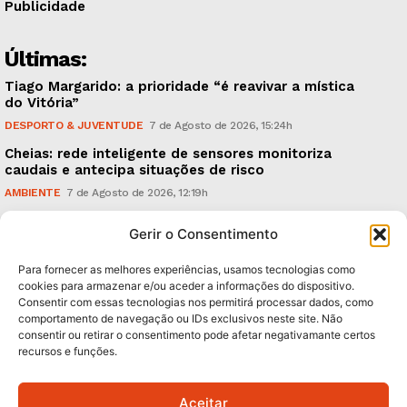
Publicidade
Últimas:
Tiago Margarido: a prioridade “é reavivar a mística
do Vitória”
DESPORTO & JUVENTUDE
7 de Agosto de 2026, 15:24h
Cheias: rede inteligente de sensores monitoriza
caudais e antecipa situações de risco
AMBIENTE
7 de Agosto de 2026, 12:19h
Espaço Guimarães: ‘The Golden Ibérica Burger’
Gerir o Consentimento
começa hoje
TURISMO & GASTRONOMIA
6 de Agosto de 2026, 21:00h
Para fornecer as melhores experiências, usamos tecnologias como
cookies para armazenar e/ou aceder a informações do dispositivo.
Consentir com essas tecnologias nos permitirá processar dados, como
Subscreva Newsletter:
comportamento de navegação ou IDs exclusivos neste site. Não
consentir ou retirar o consentimento pode afetar negativamante certos
recursos e funções.
Aceitar