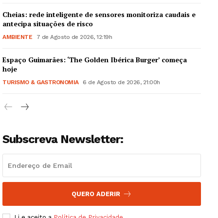
Cheias: rede inteligente de sensores monitoriza caudais e
antecipa situações de risco
AMBIENTE
7 de Agosto de 2026, 12:19h
Espaço Guimarães: ‘The Golden Ibérica Burger’ começa
Guimarães, agora!
hoje
TURISMO & GASTRONOMIA
6 de Agosto de 2026, 21:00h
SUBSCREVA JÁ!
Subscreva Newsletter:
Institucional
Artigos
Edição Digital
Europa
QUERO ADERIR
Grande Entrevista
Li e aceito a
Política de Privacidade
.