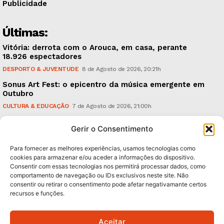
Publicidade
Últimas:
Vitória: derrota com o Arouca, em casa, perante
18.926 espectadores
DESPORTO & JUVENTUDE
8 de Agosto de 2026, 20:21h
Sonus Art Fest: o epicentro da música emergente em
Outubro
CULTURA & EDUCAÇÃO
7 de Agosto de 2026, 21:00h
Tiago Margarido: a prioridade “é reavivar a mística
Gerir o Consentimento
do Vitória”
DESPORTO & JUVENTUDE
7 de Agosto de 2026, 15:24h
Para fornecer as melhores experiências, usamos tecnologias como
cookies para armazenar e/ou aceder a informações do dispositivo.
Consentir com essas tecnologias nos permitirá processar dados, como
Subscreva Newsletter:
comportamento de navegação ou IDs exclusivos neste site. Não
consentir ou retirar o consentimento pode afetar negativamante certos
recursos e funções.
Aceitar