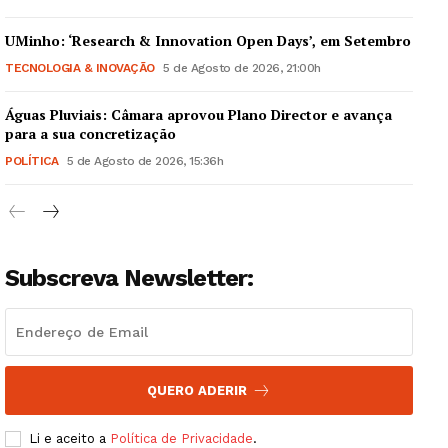
UMinho: ‘Research & Innovation Open Days’, em Setembro
TECNOLOGIA & INOVAÇÃO
5 de Agosto de 2026, 21:00h
Águas Pluviais: Câmara aprovou Plano Director e avança
Guimarães, agora!
para a sua concretização
POLÍTICA
5 de Agosto de 2026, 15:36h
SUBSCREVA JÁ!
Institucional
Subscreva Newsletter:
Artigos
Edição Digital
Europa
QUERO ADERIR
Grande Entrevista
Li e aceito a
Política de Privacidade
.
Publicidade