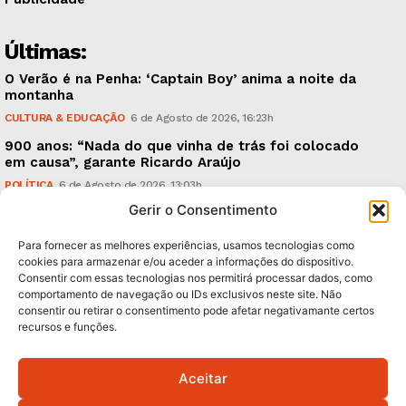
Últimas:
O Verão é na Penha: ‘Captain Boy’ anima a noite da
montanha
CULTURA & EDUCAÇÃO
6 de Agosto de 2026, 16:23h
900 anos: “Nada do que vinha de trás foi colocado
em causa”, garante Ricardo Araújo
POLÍTICA
6 de Agosto de 2026, 13:03h
Gerir o Consentimento
Fraude dada como provada, arguidos livres. Como?
CRÓNICAS
6 de Agosto de 2026, 09:58h
Para fornecer as melhores experiências, usamos tecnologias como
cookies para armazenar e/ou aceder a informações do dispositivo.
Consentir com essas tecnologias nos permitirá processar dados, como
Subscreva Newsletter:
comportamento de navegação ou IDs exclusivos neste site. Não
consentir ou retirar o consentimento pode afetar negativamante certos
recursos e funções.
Aceitar
QUERO ADERIR