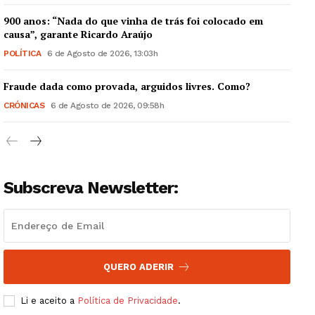
900 anos: “Nada do que vinha de trás foi colocado em
causa”, garante Ricardo Araújo
POLÍTICA
6 de Agosto de 2026, 13:03h
Guimarães, agora!
Fraude dada como provada, arguidos livres. Como?
CRÓNICAS
6 de Agosto de 2026, 09:58h
SUBSCREVA JÁ!
Subscreva Newsletter:
Institucional
Artigos
Edição Digital
QUERO ADERIR
Europa
Grande Entrevista
Li e aceito a
Política de Privacidade
.
Publicidade