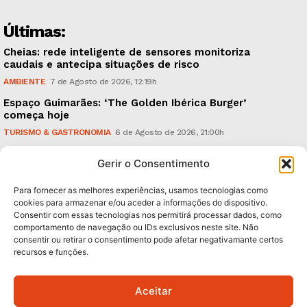
Últimas:
Cheias: rede inteligente de sensores monitoriza
caudais e antecipa situações de risco
AMBIENTE
7 de Agosto de 2026, 12:19h
Espaço Guimarães: ‘The Golden Ibérica Burger’
começa hoje
TURISMO & GASTRONOMIA
6 de Agosto de 2026, 21:00h
O Verão é na Penha: ‘Captain Boy’ anima a noite da
Gerir o Consentimento
montanha
CULTURA & EDUCAÇÃO
6 de Agosto de 2026, 16:23h
Para fornecer as melhores experiências, usamos tecnologias como
cookies para armazenar e/ou aceder a informações do dispositivo.
Consentir com essas tecnologias nos permitirá processar dados, como
Subscreva Newsletter:
comportamento de navegação ou IDs exclusivos neste site. Não
consentir ou retirar o consentimento pode afetar negativamante certos
recursos e funções.
Aceitar
QUERO ADERIR