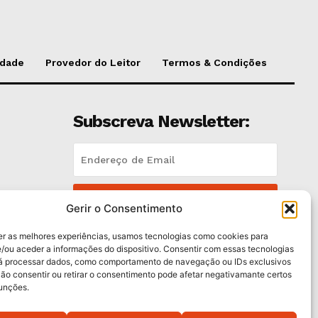
idade
Provedor do Leitor
Termos & Condições
Subscreva Newsletter:
QUERO ADERIR
Gerir o Consentimento
Li e aceito a
Política de Privacidade
.
er as melhores experiências, usamos tecnologias como cookies para
/ou aceder a informações do dispositivo. Consentir com essas tecnologias
rá processar dados, como comportamento de navegação ou IDs exclusivos
es
Não consentir ou retirar o consentimento pode afetar negativamante certos
funções.