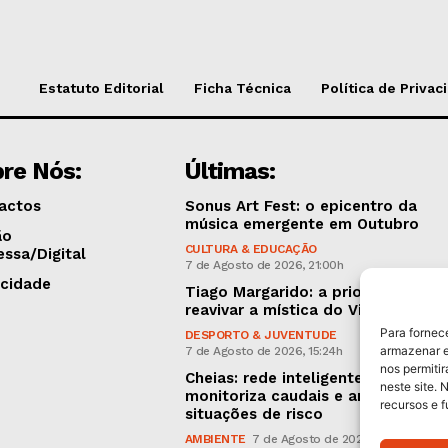
Estatuto Editorial
Ficha Técnica
Política de Privac
re Nós:
Últimas:
actos
Sonus Art Fest: o epicentro da
música emergente em Outubro
ão
CULTURA & EDUCAÇÃO
essa/Digital
7 de Agosto de 2026, 21:00h
icidade
Tiago Margarido: a prioridade “é
reavivar a mística do Vitória”
Para fornec
DESPORTO & JUVENTUDE
armazenar e
7 de Agosto de 2026, 15:24h
nos permiti
Cheias: rede inteligente de sensor
neste site. 
monitoriza caudais e antecipa
recursos e 
situações de risco
AMBIENTE
7 de Agosto de 2026, 12:19h