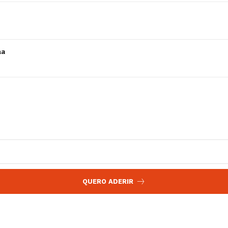
 agora!
Edição Digital
Europa
A JÁ!
Grande Entrevista
ha
Publicidade
Quero ser Assinante
QUERO ADERIR