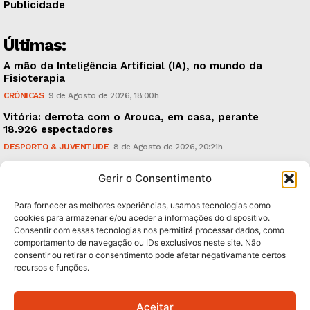
Publicidade
Últimas:
A mão da Inteligência Artificial (IA), no mundo da
Fisioterapia
CRÓNICAS
9 de Agosto de 2026, 18:00h
Vitória: derrota com o Arouca, em casa, perante
18.926 espectadores
DESPORTO & JUVENTUDE
8 de Agosto de 2026, 20:21h
Sonus Art Fest: o epicentro da música emergente em
Gerir o Consentimento
Outubro
CULTURA & EDUCAÇÃO
7 de Agosto de 2026, 21:00h
Para fornecer as melhores experiências, usamos tecnologias como
cookies para armazenar e/ou aceder a informações do dispositivo.
Consentir com essas tecnologias nos permitirá processar dados, como
Subscreva Newsletter:
comportamento de navegação ou IDs exclusivos neste site. Não
consentir ou retirar o consentimento pode afetar negativamante certos
recursos e funções.
Aceitar