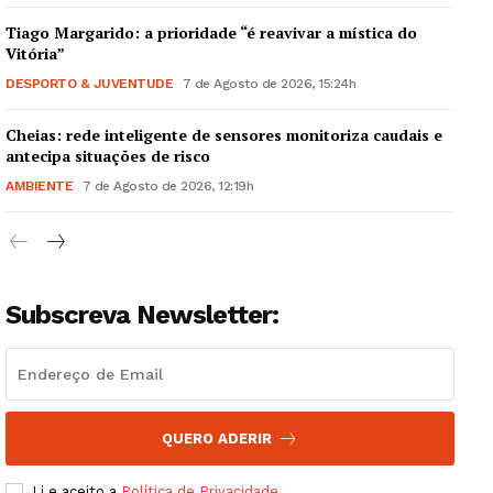
Tiago Margarido: a prioridade “é reavivar a mística do
Vitória”
DESPORTO & JUVENTUDE
7 de Agosto de 2026, 15:24h
Cheias: rede inteligente de sensores monitoriza caudais e
Guimarães, agora!
antecipa situações de risco
AMBIENTE
7 de Agosto de 2026, 12:19h
SUBSCREVA JÁ!
Subscreva Newsletter:
Institucional
Artigos
Edição Digital
Europa
QUERO ADERIR
Grande Entrevista
Li e aceito a
Política de Privacidade
.