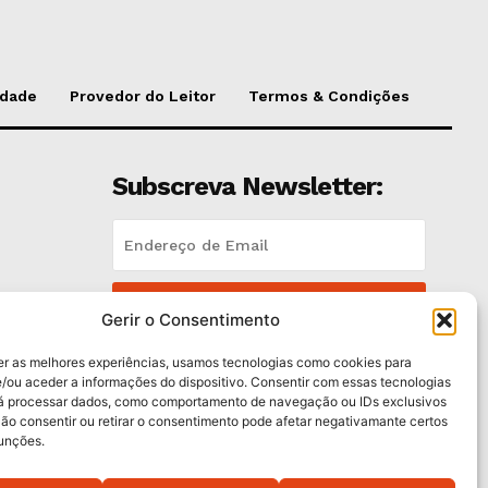
idade
Provedor do Leitor
Termos & Condições
Subscreva Newsletter:
QUERO ADERIR
Gerir o Consentimento
Li e aceito a
Política de Privacidade
.
er as melhores experiências, usamos tecnologias como cookies para
/ou aceder a informações do dispositivo. Consentir com essas tecnologias
rá processar dados, como comportamento de navegação ou IDs exclusivos
es
Não consentir ou retirar o consentimento pode afetar negativamante certos
funções.