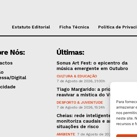
Estatuto Editorial
Ficha Técnica
Política de Privac
re Nós:
Últimas:
actos
Sonus Art Fest: o epicentro da
música emergente em Outubro
ão
CULTURA & EDUCAÇÃO
essa/Digital
7 de Agosto de 2026, 21:00h
icidade
Tiago Margarido: a prioridade “é
reavivar a mística do Vitória”
Para fornec
DESPORTO & JUVENTUDE
armazenar e
7 de Agosto de 2026, 15:24h
nos permiti
Cheias: rede inteligente de sensor
neste site. 
monitoriza caudais e antecipa
recursos e 
situações de risco
AMBIENTE
7 de Agosto de 2026, 12:19h