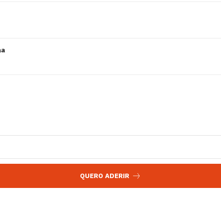
 agora!
Edição Digital
Europa
A JÁ!
Grande Entrevista
ha
Publicidade
Quero ser Assinante
QUERO ADERIR