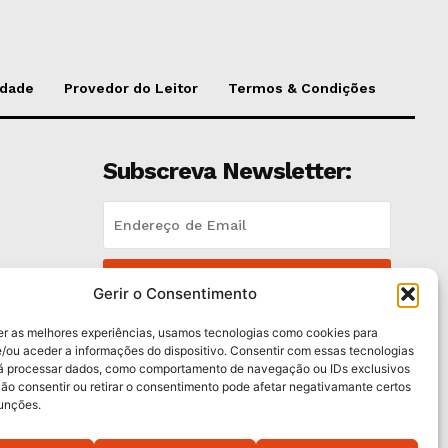
idade
Provedor do Leitor
Termos & Condições
Subscreva Newsletter:
QUERO ADERIR
Gerir o Consentimento
Li e aceito a
Política de Privacidade
.
er as melhores experiências, usamos tecnologias como cookies para
/ou aceder a informações do dispositivo. Consentir com essas tecnologias
rá processar dados, como comportamento de navegação ou IDs exclusivos
es
Não consentir ou retirar o consentimento pode afetar negativamante certos
funções.