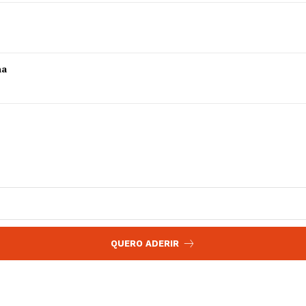
 agora!
Edição Digital
Europa
A JÁ!
Grande Entrevista
ha
Publicidade
Quero ser Assinante
QUERO ADERIR