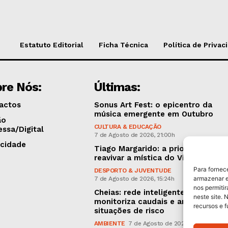
Estatuto Editorial
Ficha Técnica
Política de Privac
re Nós:
Últimas:
actos
Sonus Art Fest: o epicentro da
música emergente em Outubro
ão
CULTURA & EDUCAÇÃO
essa/Digital
7 de Agosto de 2026, 21:00h
icidade
Tiago Margarido: a prioridade “é
reavivar a mística do Vitória”
Para fornec
DESPORTO & JUVENTUDE
armazenar e
7 de Agosto de 2026, 15:24h
nos permiti
Cheias: rede inteligente de sensor
neste site. 
monitoriza caudais e antecipa
recursos e 
situações de risco
AMBIENTE
7 de Agosto de 2026, 12:19h