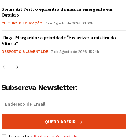
Sonus Art Fest: o epicentro da música emergente em
Outubro
CULTURA & EDUCAÇÃO
7 de Agosto de 2026, 21:00h
Tiago Margarido: a prioridade “é reavivar a mística do
Guimarães, agora!
Vitória”
DESPORTO & JUVENTUDE
7 de Agosto de 2026, 15:24h
SUBSCREVA JÁ!
Subscreva Newsletter:
Institucional
Artigos
Edição Digital
Europa
QUERO ADERIR
Grande Entrevista
Li e aceito a
Política de Privacidade
.