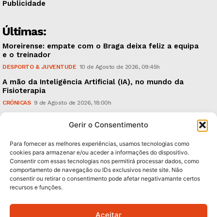
Publicidade
Últimas:
Moreirense: empate com o Braga deixa feliz a equipa
e o treinador
DESPORTO & JUVENTUDE
10 de Agosto de 2026, 09:45h
A mão da Inteligência Artificial (IA), no mundo da
Fisioterapia
CRÓNICAS
9 de Agosto de 2026, 18:00h
Vitória: derrota com o Arouca, em casa, perante
Gerir o Consentimento
18.926 espectadores
DESPORTO & JUVENTUDE
8 de Agosto de 2026, 20:21h
Para fornecer as melhores experiências, usamos tecnologias como
cookies para armazenar e/ou aceder a informações do dispositivo.
Consentir com essas tecnologias nos permitirá processar dados, como
Subscreva Newsletter:
comportamento de navegação ou IDs exclusivos neste site. Não
consentir ou retirar o consentimento pode afetar negativamante certos
recursos e funções.
Aceitar