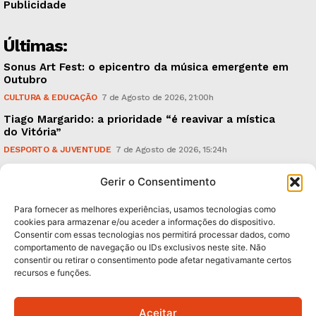
Publicidade
Últimas:
Sonus Art Fest: o epicentro da música emergente em
Outubro
CULTURA & EDUCAÇÃO
7 de Agosto de 2026, 21:00h
Tiago Margarido: a prioridade “é reavivar a mística
do Vitória”
DESPORTO & JUVENTUDE
7 de Agosto de 2026, 15:24h
Cheias: rede inteligente de sensores monitoriza
Gerir o Consentimento
caudais e antecipa situações de risco
AMBIENTE
7 de Agosto de 2026, 12:19h
Para fornecer as melhores experiências, usamos tecnologias como
cookies para armazenar e/ou aceder a informações do dispositivo.
Consentir com essas tecnologias nos permitirá processar dados, como
Subscreva Newsletter:
comportamento de navegação ou IDs exclusivos neste site. Não
consentir ou retirar o consentimento pode afetar negativamante certos
recursos e funções.
Aceitar