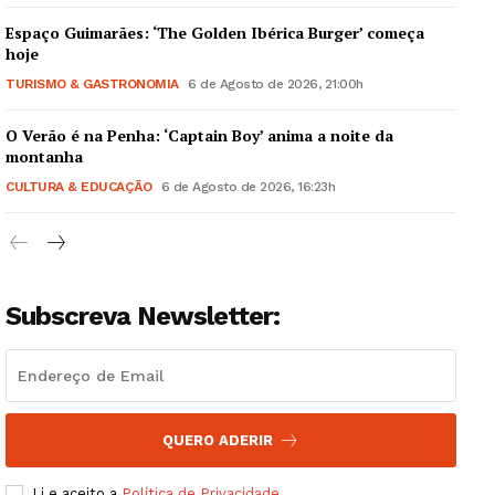
Espaço Guimarães: ‘The Golden Ibérica Burger’ começa
hoje
TURISMO & GASTRONOMIA
6 de Agosto de 2026, 21:00h
O Verão é na Penha: ‘Captain Boy’ anima a noite da
Guimarães, agora!
montanha
CULTURA & EDUCAÇÃO
6 de Agosto de 2026, 16:23h
SUBSCREVA JÁ!
Subscreva Newsletter:
Institucional
Artigos
Edição Digital
Europa
QUERO ADERIR
Grande Entrevista
Li e aceito a
Política de Privacidade
.