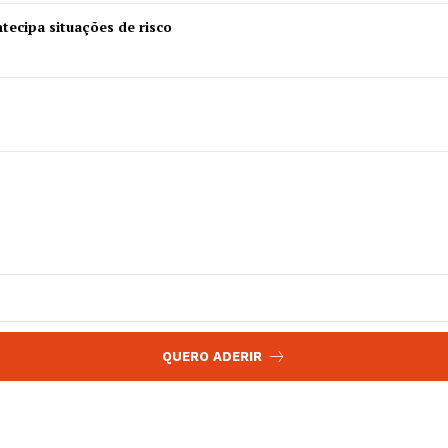
 agora!
Edição Digital
tecipa situações de risco
Europa
A JÁ!
Grande Entrevista
Publicidade
Quero ser Assinante
QUERO ADERIR