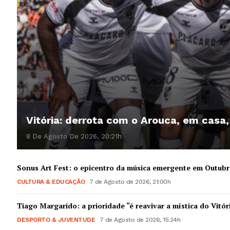
Vitória: derrota com o Arouca, em casa
8 De Agosto De 2026, 20:21h
Sonus Art Fest: o epicentro da música emergente em Outub
CULTURA & EDUCAÇÃO
7 de Agosto de 2026, 21:00h
Tiago Margarido: a prioridade “é reavivar a mística do Vitór
DESPORTO & JUVENTUDE
7 de Agosto de 2026, 15:24h