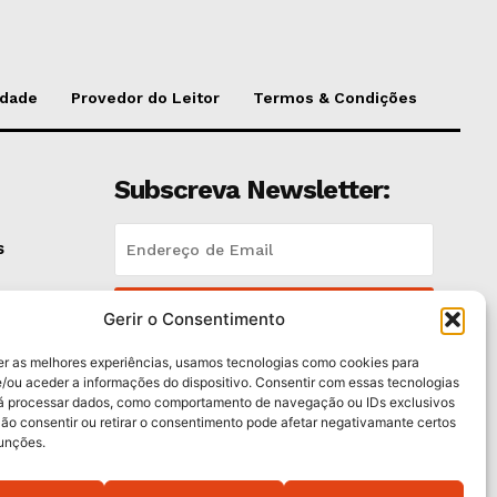
idade
Provedor do Leitor
Termos & Condições
Subscreva Newsletter:
s
QUERO ADERIR
Gerir o Consentimento
er as melhores experiências, usamos tecnologias como cookies para
Li e aceito a
Política de Privacidade
.
/ou aceder a informações do dispositivo. Consentir com essas tecnologias
rá processar dados, como comportamento de navegação ou IDs exclusivos
Não consentir ou retirar o consentimento pode afetar negativamante certos
funções.