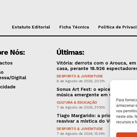
Estatuto Editorial
Ficha Técnica
Política de Privac
re Nós:
Últimas:
actos
Vitória: derrota com o Arouca, em
casa, perante 18.926 espectadore
ão
DESPORTO & JUVENTUDE
essa/Digital
8 de Agosto de 2026, 20:21h
icidade
Sonus Art Fest: o epicentro da
música emergente em Outubro
Para fornec
CULTURA & EDUCAÇÃO
armazenar e
7 de Agosto de 2026, 21:00h
nos permiti
Tiago Margarido: a prioridade “é
neste site. 
reavivar a mística do Vitória”
recursos e 
DESPORTO & JUVENTUDE
7 de Agosto de 2026, 15:24h