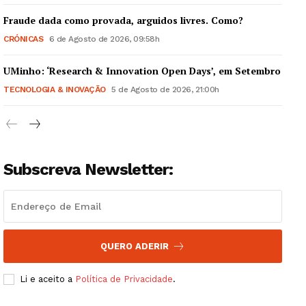
Fraude dada como provada, arguidos livres. Como?
CRÓNICAS
6 de Agosto de 2026, 09:58h
UMinho: ‘Research & Innovation Open Days’, em Setembro
Guimarães, agora!
TECNOLOGIA & INOVAÇÃO
5 de Agosto de 2026, 21:00h
SUBSCREVA JÁ!
Subscreva Newsletter:
Institucional
Artigos
Edição Digital
QUERO ADERIR
Europa
Grande Entrevista
Li e aceito a
Política de Privacidade
.
Publicidade