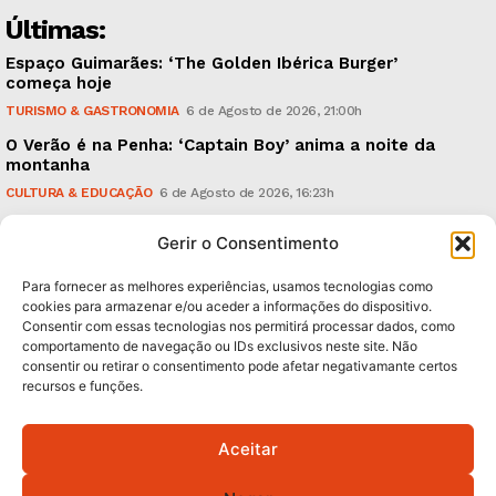
Últimas:
Espaço Guimarães: ‘The Golden Ibérica Burger’
começa hoje
TURISMO & GASTRONOMIA
6 de Agosto de 2026, 21:00h
O Verão é na Penha: ‘Captain Boy’ anima a noite da
montanha
CULTURA & EDUCAÇÃO
6 de Agosto de 2026, 16:23h
900 anos: “Nada do que vinha de trás foi colocado
Gerir o Consentimento
em causa”, garante Ricardo Araújo
POLÍTICA
6 de Agosto de 2026, 13:03h
Para fornecer as melhores experiências, usamos tecnologias como
cookies para armazenar e/ou aceder a informações do dispositivo.
Consentir com essas tecnologias nos permitirá processar dados, como
Subscreva Newsletter:
comportamento de navegação ou IDs exclusivos neste site. Não
consentir ou retirar o consentimento pode afetar negativamante certos
recursos e funções.
Aceitar
QUERO ADERIR