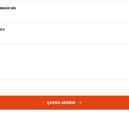
 agora!
musicais
Edição Digital
Europa
A JÁ!
Grande Entrevista
nte
Publicidade
Quero ser Assinante
QUERO ADERIR