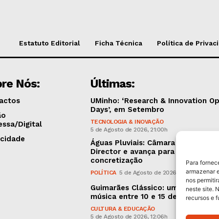
Estatuto Editorial
Ficha Técnica
Política de Privac
re Nós:
Últimas:
actos
UMinho: ‘Research & Innovation O
Days’, em Setembro
ão
TECNOLOGIA & INOVAÇÃO
essa/Digital
5 de Agosto de 2026, 21:00h
icidade
Águas Pluviais: Câmara aprovou P
Director e avança para a sua
concretização
Para fornec
armazenar e
POLÍTICA
5 de Agosto de 2026, 15:36h
nos permiti
Guimarães Clássico: um festival d
neste site. 
música entre 10 e 15 de Agosto
recursos e 
CULTURA & EDUCAÇÃO
5 de Agosto de 2026, 12:06h