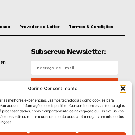
idade
Provedor do Leitor
Termos & Condições
Subscreva Newsletter:
pen
QUERO ADERIR
lano
Gerir o Consentimento
Li e aceito a
Política de Privacidade
.
er as melhores experiências, usamos tecnologias como cookies para
/ou aceder a informações do dispositivo. Consentir com essas tecnologias
rá processar dados, como comportamento de navegação ou IDs exclusivos
e
Não consentir ou retirar o consentimento pode afetar negativamante certos
funções.