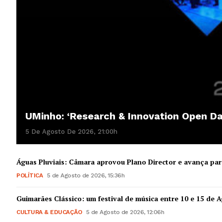
UMinho: ‘Research & Innovation Open D
5 De Agosto De 2026, 21:00h
Águas Pluviais: Câmara aprovou Plano Director e avança par
POLÍTICA
5 de Agosto de 2026, 15:36h
Guimarães Clássico: um festival de música entre 10 e 15 de 
CULTURA & EDUCAÇÃO
5 de Agosto de 2026, 12:06h