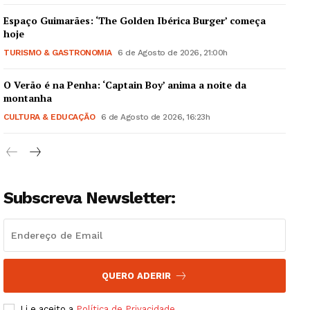
Espaço Guimarães: ‘The Golden Ibérica Burger’ começa
hoje
TURISMO & GASTRONOMIA
6 de Agosto de 2026, 21:00h
O Verão é na Penha: ‘Captain Boy’ anima a noite da
Guimarães, agora!
montanha
CULTURA & EDUCAÇÃO
6 de Agosto de 2026, 16:23h
SUBSCREVA JÁ!
Subscreva Newsletter:
Institucional
Artigos
Edição Digital
Europa
QUERO ADERIR
Grande Entrevista
Li e aceito a
Política de Privacidade
.