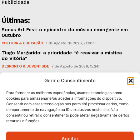
Publicidade
Últimas:
Sonus Art Fest: o epicentro da música emergente em
Outubro
CULTURA & EDUCAÇÃO
7 de Agosto de 2026, 21:00h
Tiago Margarido: a prioridade “é reavivar a mística
do Vitória”
DESPORTO & JUVENTUDE
7 de Agosto de 2026, 15:24h
Cheias: rede inteligente de sensores monitoriza
Gerir o Consentimento
caudais e antecipa situações de risco
AMBIENTE
7 de Agosto de 2026, 12:19h
Para fornecer as melhores experiências, usamos tecnologias como
cookies para armazenar e/ou aceder a informações do dispositivo.
Consentir com essas tecnologias nos permitirá processar dados, como
Subscreva Newsletter:
comportamento de navegação ou IDs exclusivos neste site. Não
consentir ou retirar o consentimento pode afetar negativamante certos
recursos e funções.
Aceitar