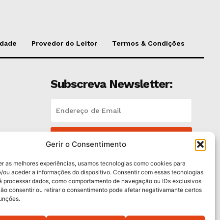
idade
Provedor do Leitor
Termos & Condições
Subscreva Newsletter:
QUERO ADERIR
es
Gerir o Consentimento
Li e aceito a
Política de Privacidade
.
er as melhores experiências, usamos tecnologias como cookies para
/ou aceder a informações do dispositivo. Consentir com essas tecnologias
rá processar dados, como comportamento de navegação ou IDs exclusivos
Não consentir ou retirar o consentimento pode afetar negativamante certos
funções.