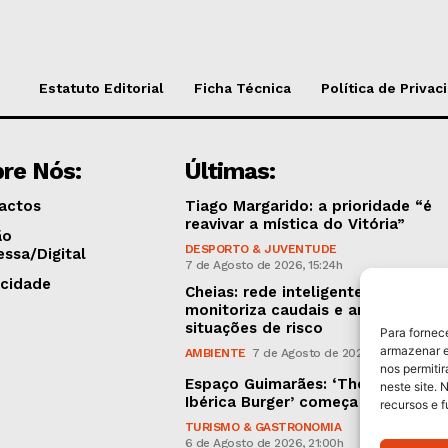
Estatuto Editorial
Ficha Técnica
Política de Privac
re Nós:
Últimas:
actos
Tiago Margarido: a prioridade “é
reavivar a mística do Vitória”
ão
DESPORTO & JUVENTUDE
essa/Digital
7 de Agosto de 2026, 15:24h
icidade
Cheias: rede inteligente de sensor
monitoriza caudais e antecipa
situações de risco
Para fornec
armazenar e
AMBIENTE
7 de Agosto de 2026, 12:19h
nos permiti
Espaço Guimarães: ‘The Golden
neste site. 
Ibérica Burger’ começa hoje
recursos e 
TURISMO & GASTRONOMIA
6 de Agosto de 2026, 21:00h