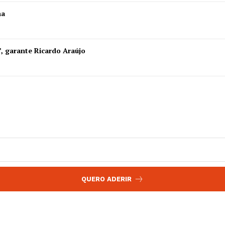
 agora!
ha
Edição Digital
Europa
A JÁ!
Grande Entrevista
”, garante Ricardo Araújo
Publicidade
Quero ser Assinante
QUERO ADERIR