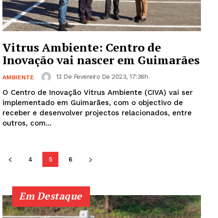
SUBSCREVA JÁ!
Vitrus Ambiente: Centro de
Inovação vai nascer em Guimarães
Institucional
13 De Fevereiro De 2023, 17:36h
AMBIENTE
Artigos
O Centro de Inovação Vitrus Ambiente (CIVA) vai ser
Edição Digital
implementado em Guimarães, com o objectivo de
receber e desenvolver projectos relacionados, entre
Europa
outros, com...
Grande Entrevista
Publicidade
Quero ser Assinante
4
5
6
Em Destaque