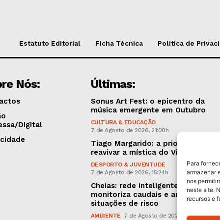
Estatuto Editorial
Ficha Técnica
Política de Privac
re Nós:
Últimas:
actos
Sonus Art Fest: o epicentro da
música emergente em Outubro
ão
CULTURA & EDUCAÇÃO
essa/Digital
7 de Agosto de 2026, 21:00h
icidade
Tiago Margarido: a prioridade “é
reavivar a mística do Vitória”
Para fornec
DESPORTO & JUVENTUDE
armazenar e
7 de Agosto de 2026, 15:24h
nos permiti
Cheias: rede inteligente de sensor
neste site. 
monitoriza caudais e antecipa
recursos e 
situações de risco
AMBIENTE
7 de Agosto de 2026, 12:19h