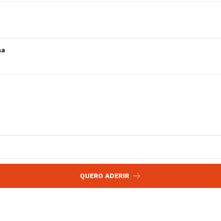
 agora!
Edição Digital
Europa
A JÁ!
Grande Entrevista
ha
Publicidade
Quero ser Assinante
QUERO ADERIR