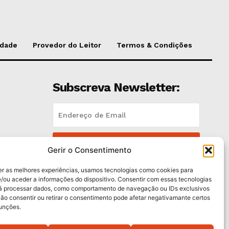
idade
Provedor do Leitor
Termos & Condições
Subscreva Newsletter:
QUERO ADERIR
Gerir o Consentimento
Li e aceito a
Política de Privacidade
.
er as melhores experiências, usamos tecnologias como cookies para
/ou aceder a informações do dispositivo. Consentir com essas tecnologias
rá processar dados, como comportamento de navegação ou IDs exclusivos
es
Não consentir ou retirar o consentimento pode afetar negativamante certos
funções.