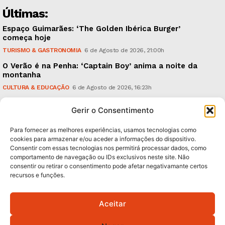
Últimas:
Espaço Guimarães: ‘The Golden Ibérica Burger’
começa hoje
TURISMO & GASTRONOMIA
6 de Agosto de 2026, 21:00h
O Verão é na Penha: ‘Captain Boy’ anima a noite da
montanha
CULTURA & EDUCAÇÃO
6 de Agosto de 2026, 16:23h
900 anos: “Nada do que vinha de trás foi colocado
Gerir o Consentimento
em causa”, garante Ricardo Araújo
POLÍTICA
6 de Agosto de 2026, 13:03h
Para fornecer as melhores experiências, usamos tecnologias como
cookies para armazenar e/ou aceder a informações do dispositivo.
Consentir com essas tecnologias nos permitirá processar dados, como
Subscreva Newsletter:
comportamento de navegação ou IDs exclusivos neste site. Não
consentir ou retirar o consentimento pode afetar negativamante certos
recursos e funções.
Aceitar
QUERO ADERIR