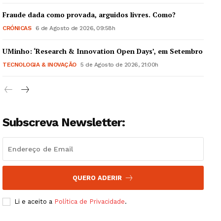
Fraude dada como provada, arguidos livres. Como?
CRÓNICAS
6 de Agosto de 2026, 09:58h
UMinho: ‘Research & Innovation Open Days’, em Setembro
Guimarães, agora!
TECNOLOGIA & INOVAÇÃO
5 de Agosto de 2026, 21:00h
SUBSCREVA JÁ!
Subscreva Newsletter:
Institucional
Artigos
Edição Digital
QUERO ADERIR
Europa
Grande Entrevista
Li e aceito a
Política de Privacidade
.
Publicidade