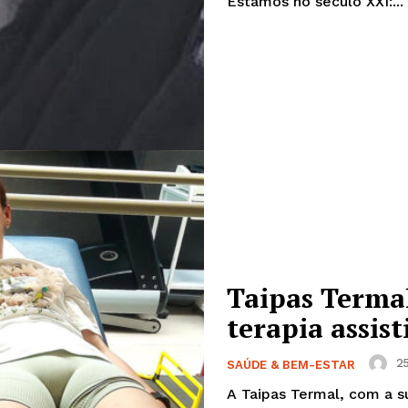
Estamos no século XXI:...
Taipas Termal
Institucional
terapia assis
Artigos
25
SAÚDE & BEM-ESTAR
 agora!
Edição Digital
A Taipas Termal, com a s