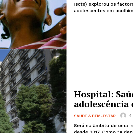
Iscte) explorou os facto
adolescentes em acolhime
Hospital: Saú
adolescência 
4 
SAÚDE & BEM-ESTAR
Será no âmbito de uma re
desde 2017. Como “a depressão tem aumentado a prevalência em todo o