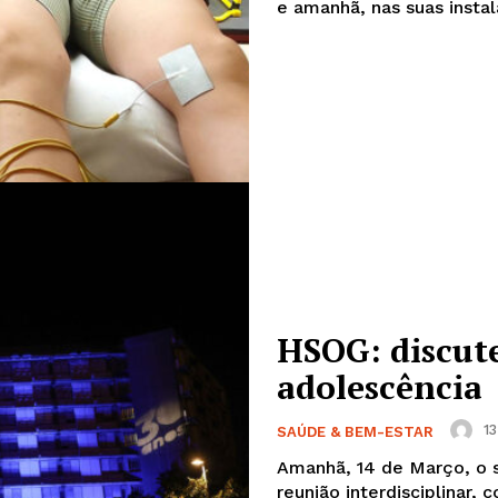
e amanhã, nas suas instala
Europa
A JÁ!
Grande Entrevista
Publicidade
Quero ser Assinante
HSOG: discute
adolescência
13
SAÚDE & BEM-ESTAR
Amanhã, 14 de Março, o se
reunião interdisciplinar