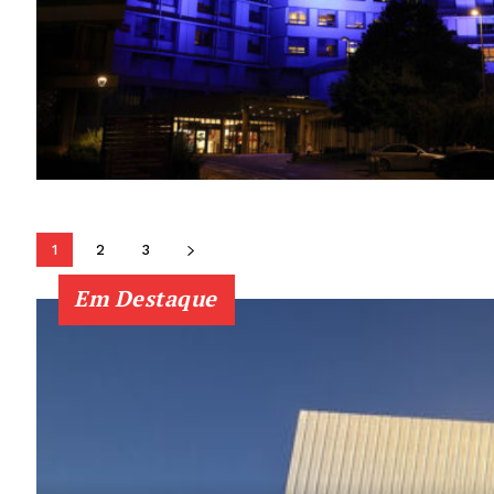
1
2
3
Em Destaque