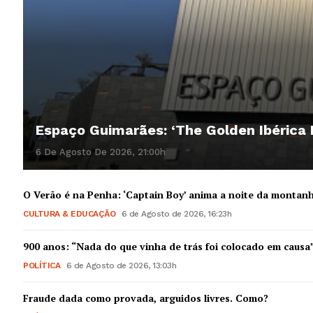
Espaço Guimarães: ‘The Golden Ibérica
6 De Agosto De 2026, 21:00h
O Verão é na Penha: ‘Captain Boy’ anima a noite da montan
CULTURA & EDUCAÇÃO
6 de Agosto de 2026, 16:23h
900 anos: “Nada do que vinha de trás foi colocado em causa
POLÍTICA
6 de Agosto de 2026, 13:03h
Fraude dada como provada, arguidos livres. Como?