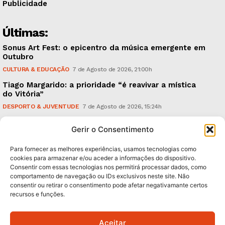
Publicidade
Últimas:
Sonus Art Fest: o epicentro da música emergente em
Outubro
CULTURA & EDUCAÇÃO
7 de Agosto de 2026, 21:00h
Tiago Margarido: a prioridade “é reavivar a mística
do Vitória”
DESPORTO & JUVENTUDE
7 de Agosto de 2026, 15:24h
Cheias: rede inteligente de sensores monitoriza
Gerir o Consentimento
caudais e antecipa situações de risco
AMBIENTE
7 de Agosto de 2026, 12:19h
Para fornecer as melhores experiências, usamos tecnologias como
cookies para armazenar e/ou aceder a informações do dispositivo.
Consentir com essas tecnologias nos permitirá processar dados, como
Subscreva Newsletter:
comportamento de navegação ou IDs exclusivos neste site. Não
consentir ou retirar o consentimento pode afetar negativamante certos
recursos e funções.
Aceitar