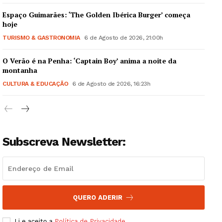
Espaço Guimarães: ‘The Golden Ibérica Burger’ começa
hoje
TURISMO & GASTRONOMIA
6 de Agosto de 2026, 21:00h
O Verão é na Penha: ‘Captain Boy’ anima a noite da
Guimarães, agora!
montanha
CULTURA & EDUCAÇÃO
6 de Agosto de 2026, 16:23h
SUBSCREVA JÁ!
Subscreva Newsletter:
Institucional
Artigos
Edição Digital
Europa
QUERO ADERIR
Grande Entrevista
Li e aceito a
Política de Privacidade
.