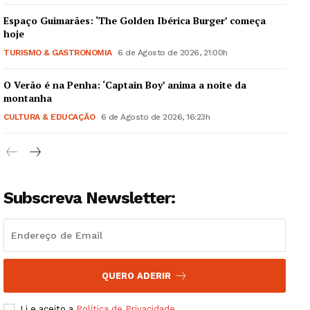
Espaço Guimarães: ‘The Golden Ibérica Burger’ começa
hoje
TURISMO & GASTRONOMIA
6 de Agosto de 2026, 21:00h
O Verão é na Penha: ‘Captain Boy’ anima a noite da
Guimarães, agora!
montanha
CULTURA & EDUCAÇÃO
6 de Agosto de 2026, 16:23h
SUBSCREVA JÁ!
Subscreva Newsletter:
Institucional
Artigos
Edição Digital
Europa
QUERO ADERIR
Grande Entrevista
Li e aceito a
Política de Privacidade
.