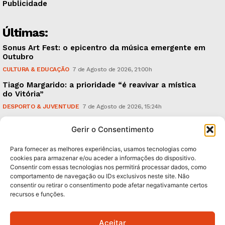
Publicidade
Últimas:
Sonus Art Fest: o epicentro da música emergente em
Outubro
CULTURA & EDUCAÇÃO
7 de Agosto de 2026, 21:00h
Tiago Margarido: a prioridade “é reavivar a mística
do Vitória”
DESPORTO & JUVENTUDE
7 de Agosto de 2026, 15:24h
Cheias: rede inteligente de sensores monitoriza
Gerir o Consentimento
caudais e antecipa situações de risco
AMBIENTE
7 de Agosto de 2026, 12:19h
Para fornecer as melhores experiências, usamos tecnologias como
cookies para armazenar e/ou aceder a informações do dispositivo.
Consentir com essas tecnologias nos permitirá processar dados, como
Subscreva Newsletter:
comportamento de navegação ou IDs exclusivos neste site. Não
consentir ou retirar o consentimento pode afetar negativamante certos
recursos e funções.
Aceitar