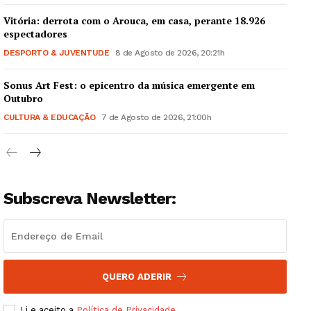
Vitória: derrota com o Arouca, em casa, perante 18.926
espectadores
DESPORTO & JUVENTUDE
8 de Agosto de 2026, 20:21h
Sonus Art Fest: o epicentro da música emergente em
Guimarães, agora!
Outubro
CULTURA & EDUCAÇÃO
7 de Agosto de 2026, 21:00h
SUBSCREVA JÁ!
Subscreva Newsletter:
Institucional
Artigos
Edição Digital
Europa
QUERO ADERIR
Grande Entrevista
Li e aceito a
Política de Privacidade
.