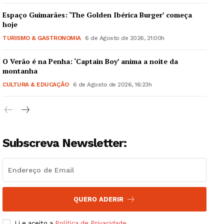
Espaço Guimarães: ‘The Golden Ibérica Burger’ começa
hoje
TURISMO & GASTRONOMIA
6 de Agosto de 2026, 21:00h
O Verão é na Penha: ‘Captain Boy’ anima a noite da
Guimarães, agora!
montanha
CULTURA & EDUCAÇÃO
6 de Agosto de 2026, 16:23h
SUBSCREVA JÁ!
Subscreva Newsletter:
Institucional
Artigos
Edição Digital
Europa
QUERO ADERIR
Grande Entrevista
Li e aceito a
Política de Privacidade
.