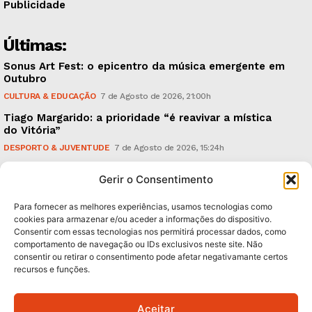
Publicidade
Últimas:
Sonus Art Fest: o epicentro da música emergente em
Outubro
CULTURA & EDUCAÇÃO
7 de Agosto de 2026, 21:00h
Tiago Margarido: a prioridade “é reavivar a mística
do Vitória”
DESPORTO & JUVENTUDE
7 de Agosto de 2026, 15:24h
Cheias: rede inteligente de sensores monitoriza
Gerir o Consentimento
caudais e antecipa situações de risco
AMBIENTE
7 de Agosto de 2026, 12:19h
Para fornecer as melhores experiências, usamos tecnologias como
cookies para armazenar e/ou aceder a informações do dispositivo.
Consentir com essas tecnologias nos permitirá processar dados, como
Subscreva Newsletter:
comportamento de navegação ou IDs exclusivos neste site. Não
consentir ou retirar o consentimento pode afetar negativamante certos
recursos e funções.
Aceitar