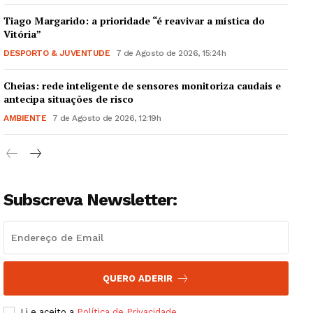
Tiago Margarido: a prioridade “é reavivar a mística do
Vitória”
DESPORTO & JUVENTUDE
7 de Agosto de 2026, 15:24h
Cheias: rede inteligente de sensores monitoriza caudais e
Guimarães, agora!
antecipa situações de risco
AMBIENTE
7 de Agosto de 2026, 12:19h
SUBSCREVA JÁ!
Subscreva Newsletter:
Institucional
Artigos
Edição Digital
Europa
QUERO ADERIR
Grande Entrevista
Li e aceito a
Política de Privacidade
.