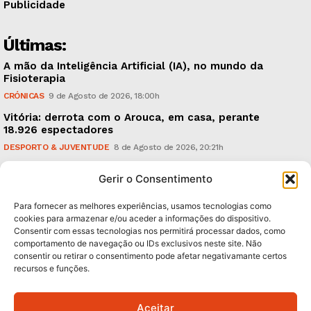
Publicidade
Últimas:
A mão da Inteligência Artificial (IA), no mundo da
Fisioterapia
CRÓNICAS
9 de Agosto de 2026, 18:00h
Vitória: derrota com o Arouca, em casa, perante
18.926 espectadores
DESPORTO & JUVENTUDE
8 de Agosto de 2026, 20:21h
Sonus Art Fest: o epicentro da música emergente em
Gerir o Consentimento
Outubro
CULTURA & EDUCAÇÃO
7 de Agosto de 2026, 21:00h
Para fornecer as melhores experiências, usamos tecnologias como
cookies para armazenar e/ou aceder a informações do dispositivo.
Consentir com essas tecnologias nos permitirá processar dados, como
Subscreva Newsletter:
comportamento de navegação ou IDs exclusivos neste site. Não
consentir ou retirar o consentimento pode afetar negativamante certos
recursos e funções.
Aceitar