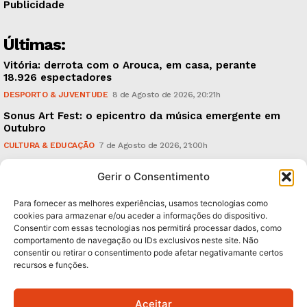
Publicidade
Últimas:
Vitória: derrota com o Arouca, em casa, perante
18.926 espectadores
DESPORTO & JUVENTUDE
8 de Agosto de 2026, 20:21h
Sonus Art Fest: o epicentro da música emergente em
Outubro
CULTURA & EDUCAÇÃO
7 de Agosto de 2026, 21:00h
Tiago Margarido: a prioridade “é reavivar a mística
Gerir o Consentimento
do Vitória”
DESPORTO & JUVENTUDE
7 de Agosto de 2026, 15:24h
Para fornecer as melhores experiências, usamos tecnologias como
cookies para armazenar e/ou aceder a informações do dispositivo.
Consentir com essas tecnologias nos permitirá processar dados, como
Subscreva Newsletter:
comportamento de navegação ou IDs exclusivos neste site. Não
consentir ou retirar o consentimento pode afetar negativamante certos
recursos e funções.
Aceitar