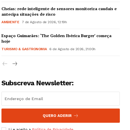
Cheias: rede inteligente de sensores monitoriza caudais e
antecipa situações de risco
AMBIENTE
7 de Agosto de 2026, 12:19h
Espaço Guimarães: ‘The Golden Ibérica Burger’ começa
Guimarães, agora!
hoje
TURISMO & GASTRONOMIA
6 de Agosto de 2026, 21:00h
SUBSCREVA JÁ!
Subscreva Newsletter:
Institucional
Artigos
Edição Digital
Europa
QUERO ADERIR
Grande Entrevista
Li e aceito a
Política de Privacidade
.