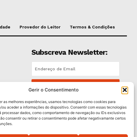
idade
Provedor do Leitor
Termos & Condições
Subscreva Newsletter:
QUERO ADERIR
Gerir o Consentimento
Li e aceito a
Política de Privacidade
.
er as melhores experiências, usamos tecnologias como cookies para
/ou aceder a informações do dispositivo. Consentir com essas tecnologias
rá processar dados, como comportamento de navegação ou IDs exclusivos
es
Não consentir ou retirar o consentimento pode afetar negativamante certos
funções.