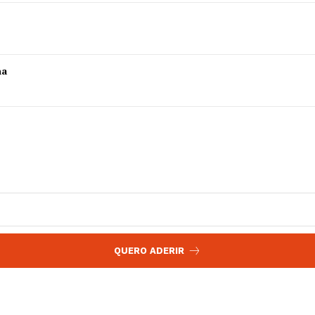
 agora!
Edição Digital
Europa
A JÁ!
Grande Entrevista
ha
Publicidade
Quero ser Assinante
QUERO ADERIR