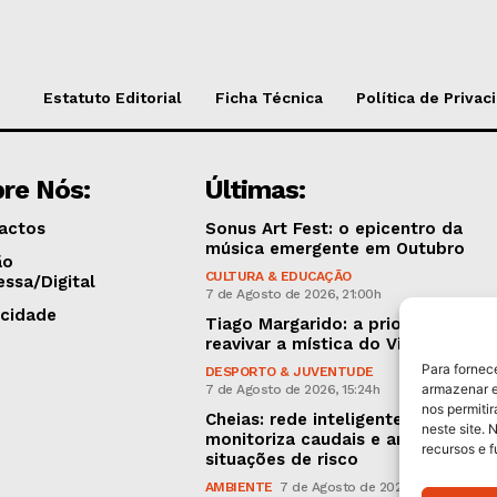
Estatuto Editorial
Ficha Técnica
Política de Privac
re Nós:
Últimas:
actos
Sonus Art Fest: o epicentro da
música emergente em Outubro
ão
CULTURA & EDUCAÇÃO
essa/Digital
7 de Agosto de 2026, 21:00h
icidade
Tiago Margarido: a prioridade “é
reavivar a mística do Vitória”
Para fornec
DESPORTO & JUVENTUDE
armazenar e
7 de Agosto de 2026, 15:24h
nos permiti
Cheias: rede inteligente de sensor
neste site. 
monitoriza caudais e antecipa
recursos e 
situações de risco
AMBIENTE
7 de Agosto de 2026, 12:19h