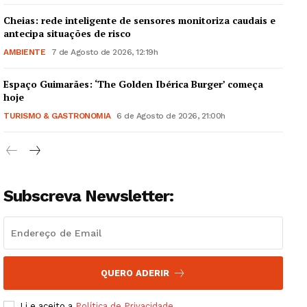
Cheias: rede inteligente de sensores monitoriza caudais e
antecipa situações de risco
AMBIENTE
7 de Agosto de 2026, 12:19h
Espaço Guimarães: ‘The Golden Ibérica Burger’ começa
Guimarães, agora!
hoje
TURISMO & GASTRONOMIA
6 de Agosto de 2026, 21:00h
SUBSCREVA JÁ!
Subscreva Newsletter:
Institucional
Artigos
Edição Digital
Europa
QUERO ADERIR
Grande Entrevista
Li e aceito a
Política de Privacidade
.