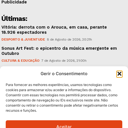
Publicidade
Últimas:
Vitória: derrota com o Arouca, em casa, perante
18.926 espectadores
DESPORTO & JUVENTUDE
8 de Agosto de 2026, 20:21h
Sonus Art Fest: o epicentro da música emergente em
Outubro
CULTURA & EDUCAÇÃO
7 de Agosto de 2026, 21:00h
Tiago Margarido: a prioridade “é reavivar a mística
Gerir o Consentimento
do Vitória”
DESPORTO & JUVENTUDE
7 de Agosto de 2026, 15:24h
Para fornecer as melhores experiências, usamos tecnologias como
cookies para armazenar e/ou aceder a informações do dispositivo.
Consentir com essas tecnologias nos permitirá processar dados, como
Subscreva Newsletter:
comportamento de navegação ou IDs exclusivos neste site. Não
consentir ou retirar o consentimento pode afetar negativamante certos
recursos e funções.
Aceitar