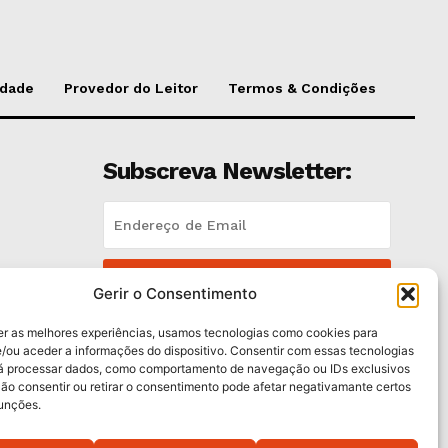
idade
Provedor do Leitor
Termos & Condições
Subscreva Newsletter:
QUERO ADERIR
Gerir o Consentimento
Li e aceito a
Política de Privacidade
.
er as melhores experiências, usamos tecnologias como cookies para
/ou aceder a informações do dispositivo. Consentir com essas tecnologias
rá processar dados, como comportamento de navegação ou IDs exclusivos
trás
Não consentir ou retirar o consentimento pode afetar negativamante certos
funções.