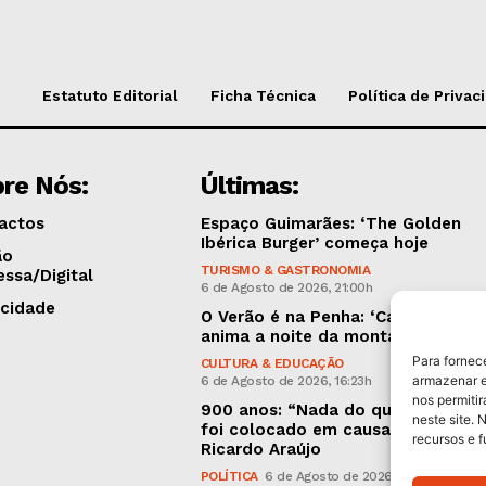
Estatuto Editorial
Ficha Técnica
Política de Privac
re Nós:
Últimas:
actos
Espaço Guimarães: ‘The Golden
Ibérica Burger’ começa hoje
ão
TURISMO & GASTRONOMIA
essa/Digital
6 de Agosto de 2026, 21:00h
icidade
O Verão é na Penha: ‘Captain Boy’
anima a noite da montanha
Para fornec
CULTURA & EDUCAÇÃO
armazenar e
6 de Agosto de 2026, 16:23h
nos permiti
900 anos: “Nada do que vinha de 
neste site. 
foi colocado em causa”, garante
recursos e 
Ricardo Araújo
POLÍTICA
6 de Agosto de 2026, 13:03h