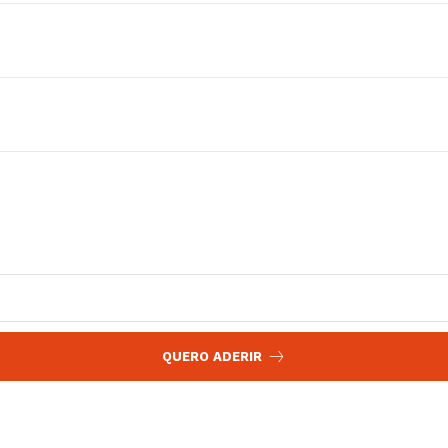
 agora!
Edição Digital
Europa
A JÁ!
Grande Entrevista
Publicidade
Quero ser Assinante
QUERO ADERIR