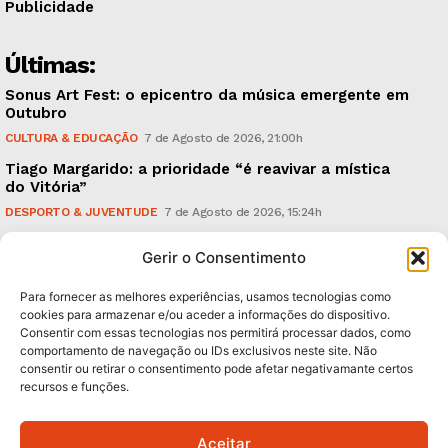
Publicidade
Últimas:
Sonus Art Fest: o epicentro da música emergente em
Outubro
CULTURA & EDUCAÇÃO
7 de Agosto de 2026, 21:00h
Tiago Margarido: a prioridade “é reavivar a mística
do Vitória”
DESPORTO & JUVENTUDE
7 de Agosto de 2026, 15:24h
Cheias: rede inteligente de sensores monitoriza
Gerir o Consentimento
caudais e antecipa situações de risco
AMBIENTE
7 de Agosto de 2026, 12:19h
Para fornecer as melhores experiências, usamos tecnologias como
cookies para armazenar e/ou aceder a informações do dispositivo.
Consentir com essas tecnologias nos permitirá processar dados, como
Subscreva Newsletter:
comportamento de navegação ou IDs exclusivos neste site. Não
consentir ou retirar o consentimento pode afetar negativamante certos
recursos e funções.
Aceitar