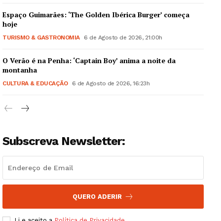
Espaço Guimarães: ‘The Golden Ibérica Burger’ começa
hoje
TURISMO & GASTRONOMIA
6 de Agosto de 2026, 21:00h
O Verão é na Penha: ‘Captain Boy’ anima a noite da
Guimarães, agora!
montanha
CULTURA & EDUCAÇÃO
6 de Agosto de 2026, 16:23h
SUBSCREVA JÁ!
Subscreva Newsletter:
Institucional
Artigos
Edição Digital
Europa
QUERO ADERIR
Grande Entrevista
Li e aceito a
Política de Privacidade
.