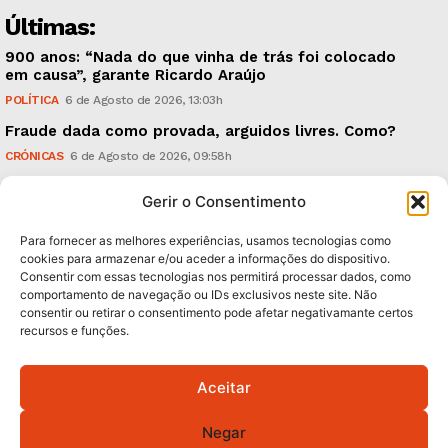
Últimas:
900 anos: “Nada do que vinha de trás foi colocado
em causa”, garante Ricardo Araújo
POLÍTICA
6 de Agosto de 2026, 13:03h
Fraude dada como provada, arguidos livres. Como?
CRÓNICAS
6 de Agosto de 2026, 09:58h
UMinho: ‘Research & Innovation Open Days’, em
Gerir o Consentimento
Setembro
TECNOLOGIA & INOVAÇÃO
5 de Agosto de 2026, 21:00h
Para fornecer as melhores experiências, usamos tecnologias como
cookies para armazenar e/ou aceder a informações do dispositivo.
Consentir com essas tecnologias nos permitirá processar dados, como
Subscreva Newsletter:
comportamento de navegação ou IDs exclusivos neste site. Não
consentir ou retirar o consentimento pode afetar negativamante certos
recursos e funções.
Aceitar
QUERO ADERIR
Negar
Li e aceito a
Política de Privacidade
.