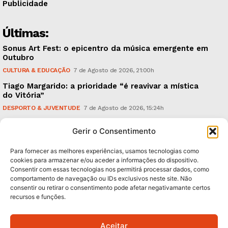
Publicidade
Últimas:
Sonus Art Fest: o epicentro da música emergente em
Outubro
CULTURA & EDUCAÇÃO
7 de Agosto de 2026, 21:00h
Tiago Margarido: a prioridade “é reavivar a mística
do Vitória”
DESPORTO & JUVENTUDE
7 de Agosto de 2026, 15:24h
Cheias: rede inteligente de sensores monitoriza
Gerir o Consentimento
caudais e antecipa situações de risco
AMBIENTE
7 de Agosto de 2026, 12:19h
Para fornecer as melhores experiências, usamos tecnologias como
cookies para armazenar e/ou aceder a informações do dispositivo.
Consentir com essas tecnologias nos permitirá processar dados, como
Subscreva Newsletter:
comportamento de navegação ou IDs exclusivos neste site. Não
consentir ou retirar o consentimento pode afetar negativamante certos
recursos e funções.
Aceitar