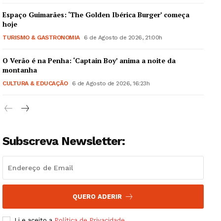
Espaço Guimarães: ‘The Golden Ibérica Burger’ começa
hoje
TURISMO & GASTRONOMIA
6 de Agosto de 2026, 21:00h
O Verão é na Penha: ‘Captain Boy’ anima a noite da
Guimarães, agora!
montanha
CULTURA & EDUCAÇÃO
6 de Agosto de 2026, 16:23h
SUBSCREVA JÁ!
Subscreva Newsletter:
Institucional
Artigos
Edição Digital
Europa
QUERO ADERIR
Grande Entrevista
Li e aceito a
Política de Privacidade
.