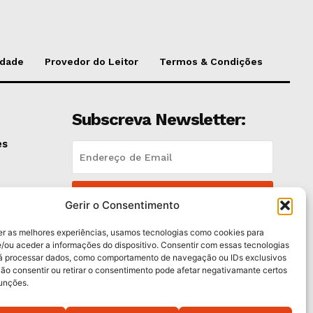
idade
Provedor do Leitor
Termos & Condições
Subscreva Newsletter:
es
QUERO ADERIR
Gerir o Consentimento
Li e aceito a
Política de Privacidade
.
er as melhores experiências, usamos tecnologias como cookies para
/ou aceder a informações do dispositivo. Consentir com essas tecnologias
rá processar dados, como comportamento de navegação ou IDs exclusivos
Não consentir ou retirar o consentimento pode afetar negativamante certos
funções.