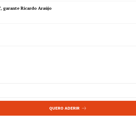
 agora!
”, garante Ricardo Araújo
Edição Digital
Europa
A JÁ!
Grande Entrevista
Publicidade
Quero ser Assinante
QUERO ADERIR