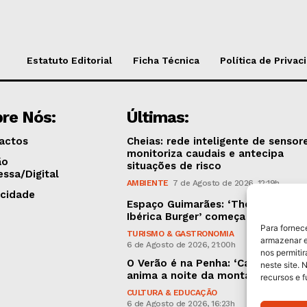
Estatuto Editorial
Ficha Técnica
Política de Privac
re Nós:
Últimas:
actos
Cheias: rede inteligente de sensor
monitoriza caudais e antecipa
ão
situações de risco
essa/Digital
AMBIENTE
7 de Agosto de 2026, 12:19h
icidade
Espaço Guimarães: ‘The Golden
Ibérica Burger’ começa hoje
Para fornec
TURISMO & GASTRONOMIA
armazenar e
6 de Agosto de 2026, 21:00h
nos permiti
O Verão é na Penha: ‘Captain Boy’
neste site. 
anima a noite da montanha
recursos e 
CULTURA & EDUCAÇÃO
6 de Agosto de 2026, 16:23h