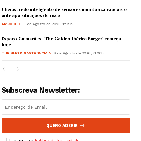
Cheias: rede inteligente de sensores monitoriza caudais e
antecipa situações de risco
AMBIENTE
7 de Agosto de 2026, 12:19h
Espaço Guimarães: ‘The Golden Ibérica Burger’ começa
Guimarães, agora!
hoje
TURISMO & GASTRONOMIA
6 de Agosto de 2026, 21:00h
SUBSCREVA JÁ!
Subscreva Newsletter:
Institucional
Artigos
Edição Digital
Europa
QUERO ADERIR
Grande Entrevista
Li e aceito a
Política de Privacidade
.