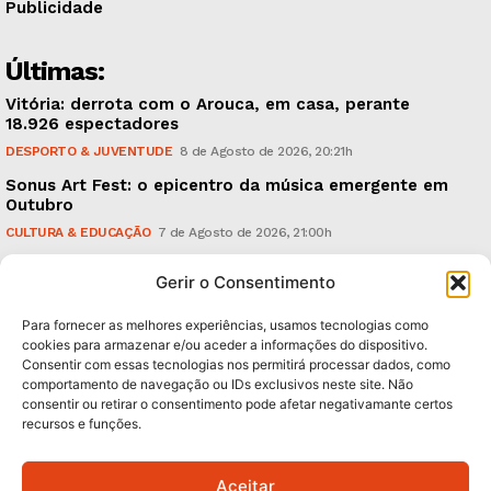
Publicidade
Últimas:
Vitória: derrota com o Arouca, em casa, perante
18.926 espectadores
DESPORTO & JUVENTUDE
8 de Agosto de 2026, 20:21h
Sonus Art Fest: o epicentro da música emergente em
Outubro
CULTURA & EDUCAÇÃO
7 de Agosto de 2026, 21:00h
Tiago Margarido: a prioridade “é reavivar a mística
Gerir o Consentimento
do Vitória”
DESPORTO & JUVENTUDE
7 de Agosto de 2026, 15:24h
Para fornecer as melhores experiências, usamos tecnologias como
cookies para armazenar e/ou aceder a informações do dispositivo.
Consentir com essas tecnologias nos permitirá processar dados, como
Subscreva Newsletter:
comportamento de navegação ou IDs exclusivos neste site. Não
consentir ou retirar o consentimento pode afetar negativamante certos
recursos e funções.
Aceitar