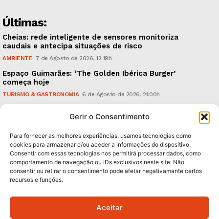
Últimas:
Cheias: rede inteligente de sensores monitoriza
caudais e antecipa situações de risco
AMBIENTE
7 de Agosto de 2026, 12:19h
Espaço Guimarães: ‘The Golden Ibérica Burger’
começa hoje
TURISMO & GASTRONOMIA
6 de Agosto de 2026, 21:00h
O Verão é na Penha: ‘Captain Boy’ anima a noite da
Gerir o Consentimento
montanha
CULTURA & EDUCAÇÃO
6 de Agosto de 2026, 16:23h
Para fornecer as melhores experiências, usamos tecnologias como
cookies para armazenar e/ou aceder a informações do dispositivo.
Consentir com essas tecnologias nos permitirá processar dados, como
Subscreva Newsletter:
comportamento de navegação ou IDs exclusivos neste site. Não
consentir ou retirar o consentimento pode afetar negativamante certos
recursos e funções.
Aceitar
QUERO ADERIR