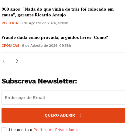
900 anos: “Nada do que vinha de trás foi colocado em
causa”, garante Ricardo Araújo
POLÍTICA
6 de Agosto de 2026, 13:03h
Guimarães, agora!
Fraude dada como provada, arguidos livres. Como?
CRÓNICAS
6 de Agosto de 2026, 09:58h
SUBSCREVA JÁ!
Subscreva Newsletter:
Institucional
Artigos
Edição Digital
QUERO ADERIR
Europa
Grande Entrevista
Li e aceito a
Política de Privacidade
.
Publicidade