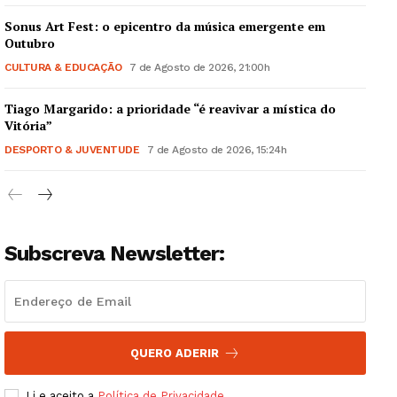
Sonus Art Fest: o epicentro da música emergente em
Outubro
CULTURA & EDUCAÇÃO
7 de Agosto de 2026, 21:00h
Tiago Margarido: a prioridade “é reavivar a mística do
Guimarães, agora!
Vitória”
DESPORTO & JUVENTUDE
7 de Agosto de 2026, 15:24h
SUBSCREVA JÁ!
Subscreva Newsletter:
Institucional
Artigos
Edição Digital
Europa
QUERO ADERIR
Grande Entrevista
Li e aceito a
Política de Privacidade
.