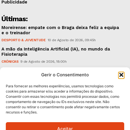
Publicidade
Últimas:
Moreirense: empate com o Braga deixa feliz a equipa
e o treinador
DESPORTO & JUVENTUDE
10 de Agosto de 2026, 09:45h
A mão da Inteligência Artificial (IA), no mundo da
Fisioterapia
CRÓNICAS
9 de Agosto de 2026, 18:00h
Vitória: derrota com o Arouca, em casa, perante
Gerir o Consentimento
18.926 espectadores
DESPORTO & JUVENTUDE
8 de Agosto de 2026, 20:21h
Para fornecer as melhores experiências, usamos tecnologias como
cookies para armazenar e/ou aceder a informações do dispositivo.
Consentir com essas tecnologias nos permitirá processar dados, como
Subscreva Newsletter:
comportamento de navegação ou IDs exclusivos neste site. Não
consentir ou retirar o consentimento pode afetar negativamante certos
recursos e funções.
Aceitar