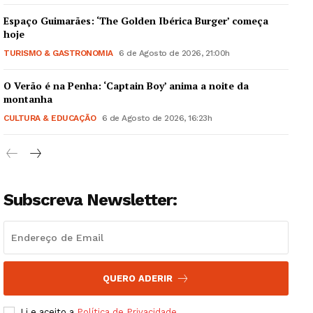
Espaço Guimarães: ‘The Golden Ibérica Burger’ começa
hoje
TURISMO & GASTRONOMIA
6 de Agosto de 2026, 21:00h
O Verão é na Penha: ‘Captain Boy’ anima a noite da
Guimarães, agora!
montanha
CULTURA & EDUCAÇÃO
6 de Agosto de 2026, 16:23h
SUBSCREVA JÁ!
Subscreva Newsletter:
Institucional
Artigos
Edição Digital
Europa
QUERO ADERIR
Grande Entrevista
Li e aceito a
Política de Privacidade
.