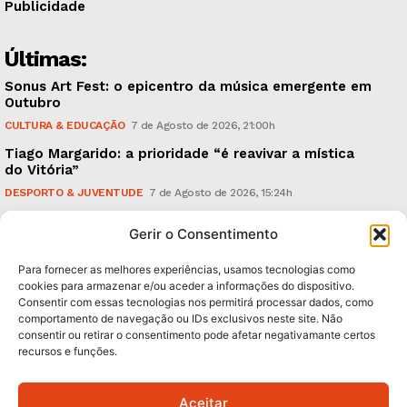
Publicidade
Últimas:
Sonus Art Fest: o epicentro da música emergente em
Outubro
CULTURA & EDUCAÇÃO
7 de Agosto de 2026, 21:00h
Tiago Margarido: a prioridade “é reavivar a mística
do Vitória”
DESPORTO & JUVENTUDE
7 de Agosto de 2026, 15:24h
Cheias: rede inteligente de sensores monitoriza
Gerir o Consentimento
caudais e antecipa situações de risco
AMBIENTE
7 de Agosto de 2026, 12:19h
Para fornecer as melhores experiências, usamos tecnologias como
cookies para armazenar e/ou aceder a informações do dispositivo.
Consentir com essas tecnologias nos permitirá processar dados, como
Subscreva Newsletter:
comportamento de navegação ou IDs exclusivos neste site. Não
consentir ou retirar o consentimento pode afetar negativamante certos
recursos e funções.
Aceitar